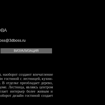
ОВА
oss@3dboss.ru
ВИЗУАЛИЗАЦИЯ
м, наоборот создают впечатление
йн гостиной с лестницей, кухни-
 В отделке преобладает дерево,
оме. Лестница, являясь центром
елает интерьер более живым и
оборот дизайн гостиной создает